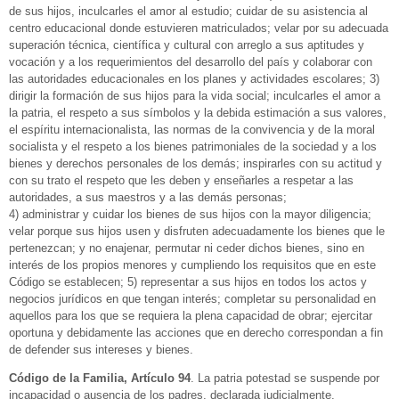
de sus hijos, inculcarles el amor al estudio; cuidar de su asistencia al
centro educacional donde estuvieren matriculados; velar por su adecuada
superación técnica, científica y cultural con arreglo a sus aptitudes y
vocación y a los requerimientos del desarrollo del país y colaborar con
las autoridades educacionales en los planes y actividades escolares; 3)
dirigir la formación de sus hijos para la vida social; inculcarles el amor a
la patria, el respeto a sus símbolos y la debida estimación a sus valores,
el espíritu internacionalista, las normas de la convivencia y de la moral
socialista y el respeto a los bienes patrimoniales de la sociedad y a los
bienes y derechos personales de los demás; inspirarles con su actitud y
con su trato el respeto que les deben y enseñarles a respetar a las
autoridades, a sus maestros y a las demás personas;
4) administrar y cuidar los bienes de sus hijos con la mayor diligencia;
velar porque sus hijos usen y disfruten adecuadamente los bienes que le
pertenezcan; y no enajenar, permutar ni ceder dichos bienes, sino en
interés de los propios menores y cumpliendo los requisitos que en este
Código se establecen; 5) representar a sus hijos en todos los actos y
negocios jurídicos en que tengan interés; completar su personalidad en
aquellos para los que se requiera la plena capacidad de obrar; ejercitar
oportuna y debidamente las acciones que en derecho correspondan a fin
de defender sus intereses y bienes.
Código
de la Familia, Artículo 94
. La patria potestad se suspende por
incapacidad o ausencia de los padres, declarada judicialmente.