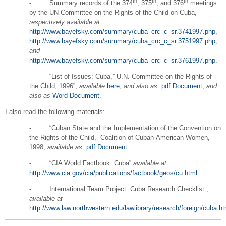
th
th
th
- Summary records of the 374
, 375
, and 376
meetings
by the UN Committee on the Rights of the Child on Cuba,
respectively
available
at
http://www.bayefsky.com/summary/cuba_crc_c_sr.3741997.php
,
http://www.bayefsky.com/summary/cuba_crc_c_sr.3751997.php
,
and
http://www.bayefsky.com/summary/cuba_crc_c_sr.3761997.php
.
- “List of Issues: Cuba,” U.N. Committee on the Rights of
the Child, 1996”,
available
here
,
and also as
.pdf Document
,
and
also as
Word Document
.
I also read the following materials:
- “Cuban State and the Implementation of the Convention on
the Rights of the Child,” Coalition of Cuban-American Women,
1998,
available
as
.pdf Document
.
- “CIA World Factbook: Cuba”
available at
http://www.cia.gov/cia/publications/factbook/geos/cu.html
- International Team Project: Cuba Research Checklist.,
available at
http://www.law.northwestern.edu/lawlibrary/research/foreign/cuba.ht