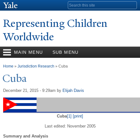
Skip to
Search form
main
content
Representing Children
Worldwide
MAIN MENU
SUB MENU
You are here
Home
»
Jurisdiction Research
» Cuba
Cuba
December 21, 2015 - 9:29am
by
Elijah Davis
Cuba
[1]
[print]
Last edited: November 2005
Summary and Analysis