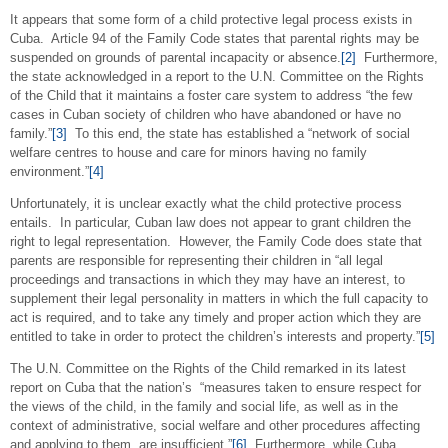
It appears that some form of a child protective legal process exists in
Cuba. Article 94 of the Family Code states that parental rights may be
suspended on grounds of parental incapacity or absence.
[2]
Furthermore,
the state acknowledged in a report to the U.N. Committee on the Rights
of the Child that it maintains a foster care system to address “the few
cases in Cuban society of children who have abandoned or have no
family.”
[3]
To this end, the state has established a “network of social
welfare centres to house and care for minors having no family
environment.”
[4]
Unfortunately, it is unclear exactly what the child protective process
entails. In particular, Cuban law does not appear to grant children the
right to legal representation. However, the Family Code does state that
parents are responsible for representing their children in “all legal
proceedings and transactions in which they may have an interest, to
supplement their legal personality in matters in which the full capacity to
act is required, and to take any timely and proper action which they are
entitled to take in order to protect the children’s interests and property.”
[5]
The U.N. Committee on the Rights of the Child remarked in its latest
report on Cuba that the nation’s “measures taken to ensure respect for
the views of the child, in the family and social life, as well as in the
context of administrative, social welfare and other procedures affecting
and applying to them, are insufficient.”
[6]
Furthermore, while Cuba