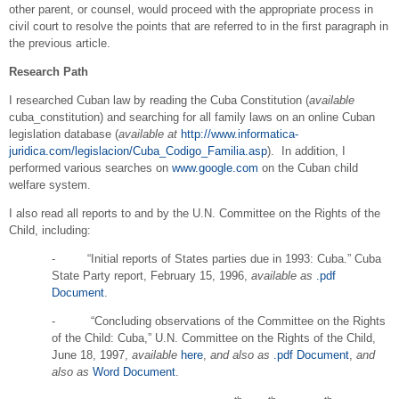
other parent, or counsel, would proceed with the appropriate process in
civil court to resolve the points that are referred to in the first paragraph in
the previous article.
Research Path
I researched Cuban law by reading the Cuba Constitution (
available
cuba_constitution) and searching for all family laws on an online Cuban
legislation database (
available at
http://www.informatica-
juridica.com/legislacion/Cuba_Codigo_Familia.asp
). In addition, I
performed various searches on
www.google.com
on the Cuban child
welfare system.
I also read all reports to and by the U.N. Committee on the Rights of the
Child, including:
- “Initial reports of States parties due in 1993: Cuba.” Cuba
State Party report, February 15, 1996,
available
as
.pdf
Document
.
- “Concluding observations of the Committee on the Rights
of the Child: Cuba,” U.N. Committee on the Rights of the Child,
June 18, 1997,
available
here
,
and also as
.pdf Document
,
and
also as
Word Document
.