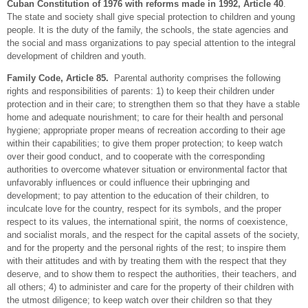
Cuban Constitution of 1976 with reforms made in 1992, Article 40
.
The state and society shall give special protection to children and young
people. It is the duty of the family, the schools, the state agencies and
the social and mass organizations to pay special attention to the integral
development of children and youth.
Family Code, Article 85.
Parental authority comprises the following
rights and responsibilities of parents: 1) to keep their children under
protection and in their care; to strengthen them so that they have a stable
home and adequate nourishment; to care for their health and personal
hygiene; appropriate proper means of recreation according to their age
within their capabilities; to give them proper protection; to keep watch
over their good conduct, and to cooperate with the corresponding
authorities to overcome whatever situation or environmental factor that
unfavorably influences or could influence their upbringing and
development; to pay attention to the education of their children, to
inculcate love for the country, respect for its symbols, and the proper
respect to its values, the international spirit, the norms of coexistence,
and socialist morals, and the respect for the capital assets of the society,
and for the property and the personal rights of the rest; to inspire them
with their attitudes and with by treating them with the respect that they
deserve, and to show them to respect the authorities, their teachers, and
all others; 4) to administer and care for the property of their children with
the utmost diligence; to keep watch over their children so that they