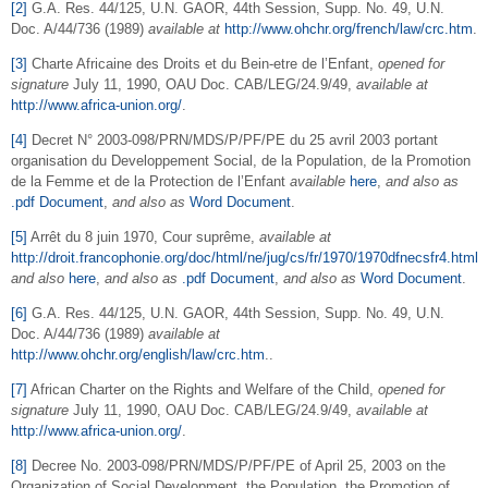
[2]
G.A. Res. 44/125, U.N. GAOR, 44th Session, Supp. No. 49, U.N.
Doc. A/44/736 (1989)
available at
http://www.ohchr.org/french/law/crc.htm
.
[3]
Charte Africaine des Droits et du Bein-etre de l’Enfant,
opened for
signature
July 11, 1990, OAU Doc. CAB/LEG/24.9/49,
available at
http://www.africa-union.org/
.
[4]
Decret N° 2003-098/PRN/MDS/P/PF/PE du 25 avril 2003 portant
organisation du Developpement Social, de la Population, de la Promotion
de la Femme et de la Protection de l’Enfant
available
here
,
and also as
.pdf Document
,
and also as
Word Document
.
[5]
Arrêt du 8 juin 1970, Cour suprême,
available at
http://droit.francophonie.org/doc/html/ne/jug/cs/fr/1970/1970dfnecsfr4.html
and also
here
,
and also as
.pdf Document
,
and also as
Word Document
.
[6]
G.A. Res. 44/125, U.N. GAOR, 44th Session, Supp. No. 49, U.N.
Doc. A/44/736 (1989)
available at
http://www.ohchr.org/english/law/crc.htm
..
[7]
African Charter on the Rights and Welfare of the Child,
opened for
signature
July 11, 1990, OAU Doc. CAB/LEG/24.9/49,
available at
http://www.africa-union.org/
.
[8]
Decree No. 2003-098/PRN/MDS/P/PF/PE of April 25, 2003 on the
Organization of Social Development, the Population, the Promotion of