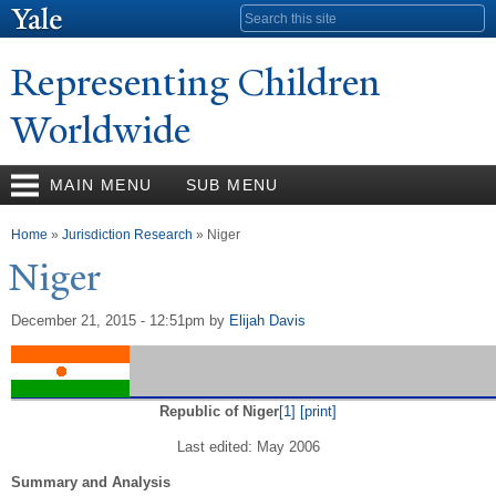
Skip to
Search form
main
content
Representing Children
Worldwide
MAIN MENU
SUB MENU
You are here
Home
»
Jurisdiction Research
» Niger
Niger
December 21, 2015 - 12:51pm
by
Elijah Davis
Republic of Niger
[1]
[print]
Last edited: May 2006
Summary and Analysis