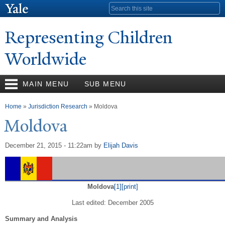
Skip to
Search form
main
content
Representing Children
Worldwide
MAIN MENU
SUB MENU
You are here
Home
»
Jurisdiction Research
» Moldova
Moldova
December 21, 2015 - 11:22am
by
Elijah Davis
Moldova
[1]
[print]
Last edited: December 2005
Summary and Analysis