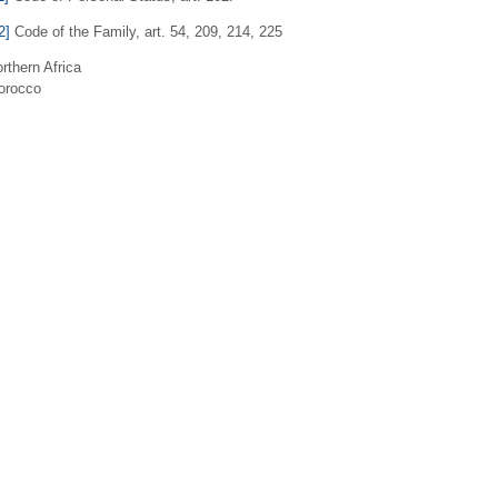
2]
Code of the Family, art. 54, 209, 214, 225
rthern Africa
orocco