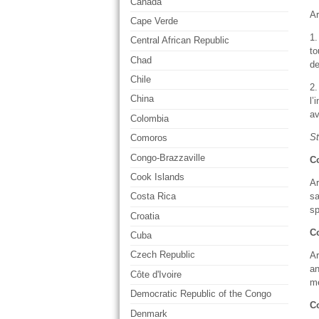
Canada
Ar
Cape Verde
1.
Central African Republic
to
Chad
de
Chile
2.
China
l’
av
Colombia
St
Comoros
Congo-Brazzaville
C
Cook Islands
Ar
sa
Costa Rica
sp
Croatia
Co
Cuba
Czech Republic
Ar
an
Côte d'Ivoire
me
Democratic Republic of the Congo
Co
Denmark