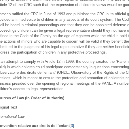
ticle 12 of the CRC such that the expression of children’s views would be gu
rocco ratified the CRC in June of 1993 and published the CRC in its official g
ovided a limited voice to children in any aspects of its court system. The Cod
all be heard in criminal proceedings and that they can be appointed defense cou
oceedings children can be given a legal representative should they not have o
fined in the Code of the Family as the age of eighteen while the child is said 
e actions of minors who are capable to discern will be valid if they benefit the
bmitted to the judgment of his legal representative if they are neither benefici
dress the participation of children in any protective proceedings.
 an attempt to comply with Article 12 in 1999, the country created the “Parle
ild) in which children could participate democratically in questions concerning
bservatoire des droits de l’enfant” (ONDE; Observatory of the Rights of the 
esides, which is meant to ensure the protection and promotion of children’s 
incess presided over the opening of regional meetings of the PANE. A numbe
ildren’s access to legal representation.
urces of Law (In Order of Authority)
iginal Text
ternational Law
nvention relative aux droits de l’enfant
[3]