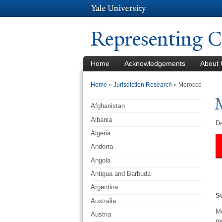
Representing C
Home
Acknowledgements
About 
You are here
Home
»
Jurisdiction Research
» Morocco
Afghanistan
Albania
De
Algeria
Andorra
Angola
Antigua and Barbuda
Argentina
S
Australia
Mo
Austria
re