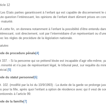
ticle 12
 Les Etats parties garantissent à l’enfant qui est capable de discernement le d
ute question l’intéressant, les opinions de l’enfant étant dûment prises en co
 maturité.
 A cette fin, on donnera notamment à l’enfant la possibilité d’être entendu dan
intéressant, soit directement, soit par l’intermédiaire d’un représentant ou d’u
ec les règles de procédure de la législation nationale.
atutes
ode de procedure
pénale
[4]
t 337. - Si la personne qui se prétend lésée est incapable d’agir elle-même, 
 minorité et n’a pas de représentant légal, le tribunal peut, sur requête du min
écial.
[5]
de du statut personnel
[6]
t. 102. (modifié par la loi du 10/9/1993) - La durée de la garde se prolonge ju
s pour la fille, après quoi l’enfant a option de résidence avec qui il veut de
ntionnés à l’article 99.
de de la famille
[7]