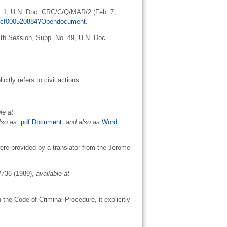
ra. 1, U.N. Doc. CRC/C/Q/MAR/2 (Feb. 7,
56cf000520884?Opendocument
.
4th Session, Supp. No. 49, U.N. Doc.
itly refers to civil actions.
le at
lso as
.pdf Document
,
and also as
Word
ere provided by a translator from the Jerome
/736 (1989),
available at
the Code of Criminal Procedure, it explicitly