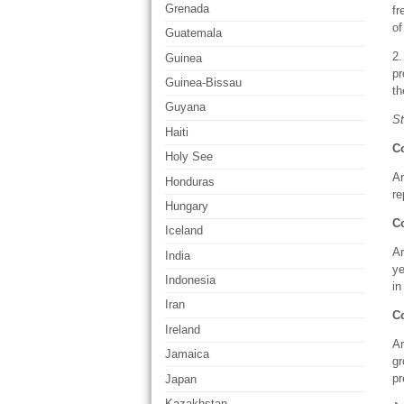
Grenada
fr
of
Guatemala
2.
Guinea
pr
Guinea-Bissau
th
Guyana
St
Haiti
C
Holy See
Ar
Honduras
re
Hungary
C
Iceland
Ar
India
ye
Indonesia
in
Iran
Co
Ireland
Ar
Jamaica
gr
pr
Japan
Kazakhstan