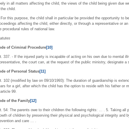
eely in all matters affecting the child, the views of the child being given due
 the child.
 For this purpose, the child shall in particular be provided the opportunity to b
oceedings affecting the child, either directly, or through a representative or a
e procedural rules of national law.
atutes
ode of Criminal Procedure
[10]
t. 337. - If the injured party is incapable of acting on his own due to mental i
presentative, the court can, at the request of the public ministry, designate a 
ode of Personal Status
[11]
t. 102 (modified by law on 09/10/1993): The duration of guardianship is extend
ars for a girl, after which the child has the option to reside with his father or
 article 99.
de of the Family
[12]
t. 54: The parents owe to their children the following rights: … . 5. Taking al
owth of children by preserving their physical and psychological integrity and b
evention and care … .