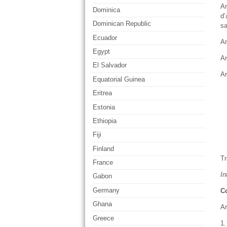
Ar
Dominica
d’
Dominican Republic
sa
Ecuador
Ar
Egypt
Ar
El Salvador
Ar
Equatorial Guinea
Eritrea
Estonia
Ethiopia
Fiji
Finland
Tr
France
In
Gabon
Germany
Co
Ghana
Ar
Greece
1.