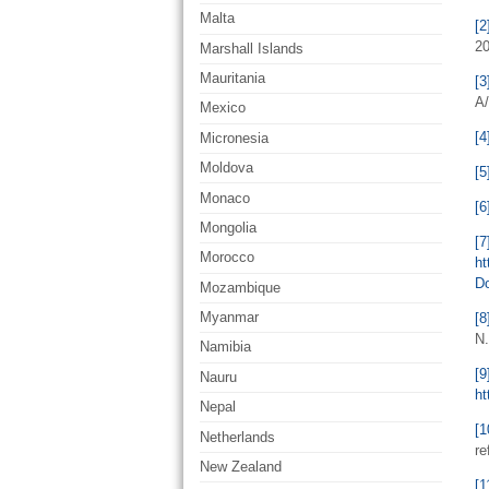
Malta
[2
2
Marshall Islands
Mauritania
[3
A/
Mexico
[4
Micronesia
Moldova
[5
Monaco
[6
Mongolia
[7
Morocco
h
D
Mozambique
Myanmar
[8
N.
Namibia
[9
Nauru
ht
Nepal
[1
Netherlands
re
New Zealand
[1