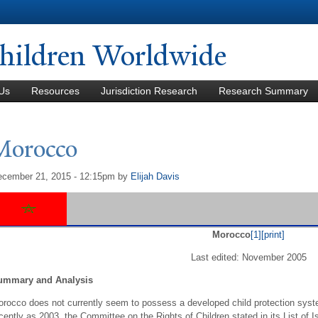
Skip to
main
content
hildren Worldwide
Us
Resources
Jurisdiction Research
Research Summary
Morocco
cember 21, 2015 - 12:15pm
by
Elijah Davis
Morocco
[1]
[print]
Last edited: November 2005
ummary and Analysis
rocco does not currently seem to possess a developed child protection syste
cently as 2003, the Committee on the Rights of Children stated in its List o