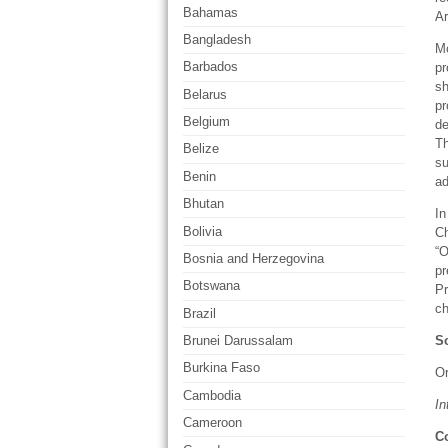
Bahamas
Ar
Bangladesh
Mo
Barbados
pr
sh
Belarus
pr
Belgium
de
Th
Belize
su
Benin
ad
Bhutan
In
Bolivia
Ch
“O
Bosnia and Herzegovina
pr
Botswana
Pr
ch
Brazil
So
Brunei Darussalam
Burkina Faso
Or
Cambodia
In
Cameroon
Co