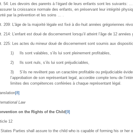
t. 54: Les devoirs des parents à l’égard de leurs enfants sont les suivants: 
assurer la croissance normale des enfants, en préservant leur intégrité physiq
nté par la prévention et les soins … .
t. 209: L’âge de la majorité légale est fixé à dix-huit années grégoriennes révo
t. 214: L’enfant est doué de discernement lorsqu’il atteint l’âge de 12 années
t. 225: Les actes du mineur doué de discernement sont soumis aux dispositi
1) Ils sont valables, s’ils lui sont pleinement profitables,
2) Ils sont nuls, s’ils lui sont préjudiciables,
3) S’ils ne revêtent pas un caractère profitable ou préjudiciable éviden
l’approbation de son représentant legal, accordée compte tenu de l’intérê
limites des compétences conférées à chaque représentant légal.
anslation
[8]
ternational Law
nvention on the Rights of the Child
[9]
ticle 12
 States Parties shall assure to the child who is capable of forming his or her