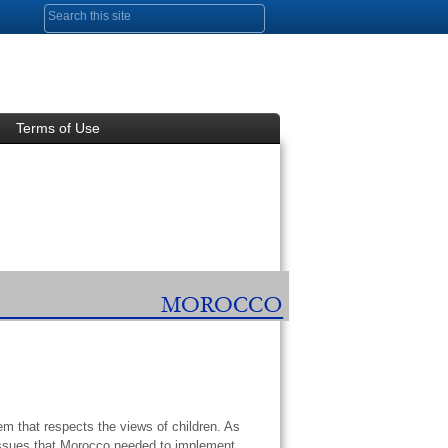
Search form
Terms of Use
m that respects the views of children. As
f Issues that Morocco needed to implement