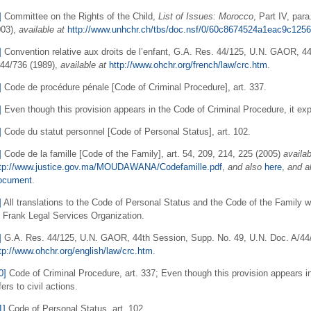
]
Committee on the Rights of the Child,
List of Issues: Morocco
, Part IV, pa
003),
available at
http://www.unhchr.ch/tbs/doc.nsf/0/60c8674524a1eac9c12
]
Convention relative aux droits de l’enfant, G.A. Res. 44/125, U.N. GAOR, 4
44/736 (1989),
available at
http://www.ohchr.org/french/law/crc.htm
.
]
Code de procédure pénale [Code of Criminal Procedure], art. 337.
]
Even though this provision appears in the Code of Criminal Procedure, it explic
]
Code du statut personnel [Code of Personal Status], art. 102.
]
Code de la famille [Code of the Family], art. 54, 209, 214, 225 (2005)
availab
ttp://www.justice.gov.ma/MOUDAWANA/Codefamille.pdf
,
and also
here
,
and a
ocument
.
]
All translations to the Code of Personal Status and the Code of the Family w
 Frank Legal Services Organization.
]
G.A. Res. 44/125, U.N. GAOR, 44th Session, Supp. No. 49, U.N. Doc. A/44
tp://www.ohchr.org/english/law/crc.htm
.
0]
Code of Criminal Procedure, art. 337; Even though this provision appears in 
fers to civil actions.
1]
Code of Personal Status, art. 102.