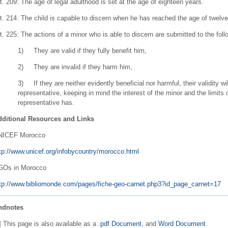
t. 209: The age of legal adulthood is set at the age of eighteen years.
t. 214: The child is capable to discern when he has reached the age of twelve
t. 225: The actions of a minor who is able to discern are submitted to the foll
1) They are valid if they fully benefit him,
2) They are invalid if they harm him,
3) If they are neither evidently beneficial nor harmful, their validity wi
representative, keeping in mind the interest of the minor and the limits
representative has.
dditional Resources and Links
NICEF Morocco
tp://www.unicef.org/infobycountry/morocco.html
GOs in Morocco
tp://www.bibliomonde.com/pages/fiche-geo-carnet.php3?id_page_carnet=17
ndnotes
] This page is also available as a
.pdf Document
, and
Word Document
.