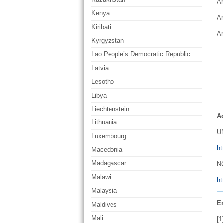
Ar
Kenya
Ar
Kiribati
Ar
Kyrgyzstan
Lao People’s Democratic Republic
Latvia
Lesotho
Libya
Liechtenstein
A
Lithuania
U
Luxembourg
ht
Macedonia
Madagascar
N
Malawi
ht
Malaysia
E
Maldives
Mali
[1