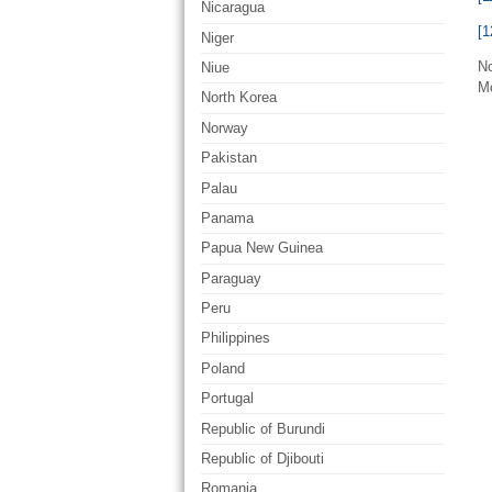
Nicaragua
[1
Niger
No
Niue
M
North Korea
Norway
Pakistan
Palau
Panama
Papua New Guinea
Paraguay
Peru
Philippines
Poland
Portugal
Republic of Burundi
Republic of Djibouti
Romania