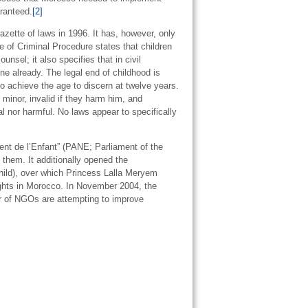
aranteed.
[2]
azette of laws in 1996. It has, however, only
e of Criminal Procedure states that children
nsel; it also specifies that in civil
ne already. The legal end of childhood is
to achieve the age to discern at twelve years.
 minor, invalid if they harm him, and
al nor harmful. No laws appear to specifically
ment de l’Enfant” (PANE; Parliament of the
 them. It additionally opened the
Child), over which Princess Lalla Meryem
rights in Morocco. In November 2004, the
r of NGOs are attempting to improve